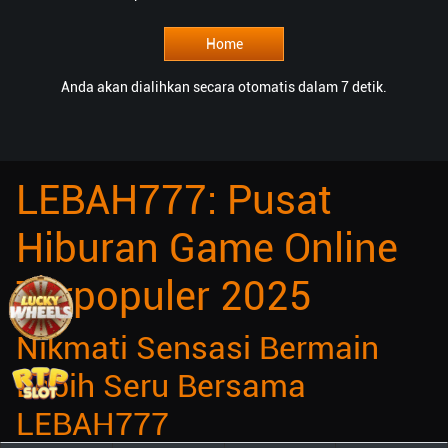
Home
Anda akan dialihkan secara otomatis dalam 7 detik.
LEBAH777: Pusat
Hiburan Game Online
Terpopuler 2025
Nikmati Sensasi Bermain
Lebih Seru Bersama
LEBAH777