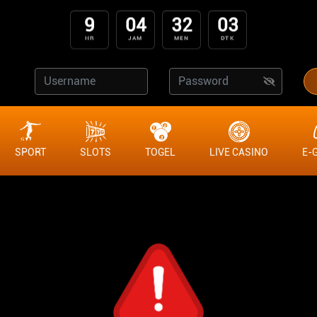
02
9
04
32
DTK
HR
JAM
MEN
SPORT
SLOTS
TOGEL
LIVE CASINO
E-