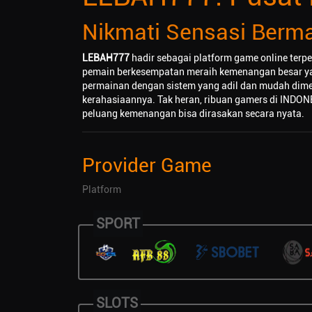
Nikmati Sensasi Berm
LEBAH777
hadir sebagai platform game online terp
pemain berkesempatan meraih kemenangan besar ya
permainan dengan sistem yang adil dan mudah dime
kerahasiaannya. Tak heran, ribuan gamers di INDON
peluang kemenangan bisa dirasakan secara nyata.
Provider Game
Platform
SPORT
SLOTS