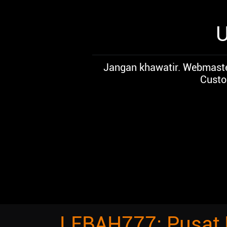
U
Jangan khawatir. Webmaster 
Custo
LEBAH777: Pusat 