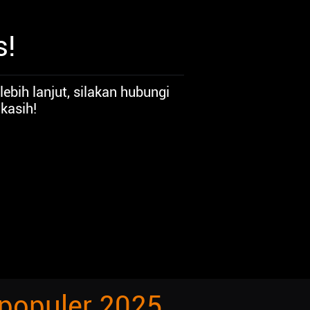
s!
ebih lanjut, silakan hubungi
kasih!
populer 2025