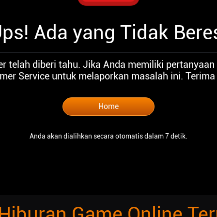
ps! Ada yang Tidak Bere
telah diberi tahu. Jika Anda memiliki pertanyaan l
mer Service untuk melaporkan masalah ini. Terima 
Home
Anda akan dialihkan secara otomatis dalam 6 detik.
Hiburan Game Online Ter