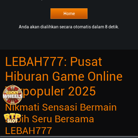
Home
Anda akan dialihkan secara otomatis dalam 8 detik.
LEBAH777: Pusat
Hiburan Game Online
Terpopuler 2025
Nikmati Sensasi Bermain
Lebih Seru Bersama
LEBAH777