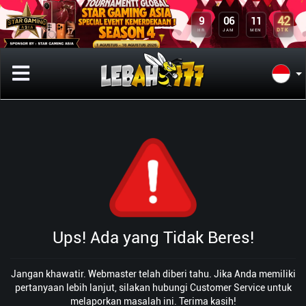
42
9
06
11
DTK
HR
JAM
MEN
Ups! Ada yang Tidak Beres!
Jangan khawatir. Webmaster telah diberi tahu. Jika Anda memiliki
pertanyaan lebih lanjut, silakan hubungi Customer Service untuk
melaporkan masalah ini. Terima kasih!