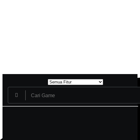
TOGEL
Live Casino
E-GAMES