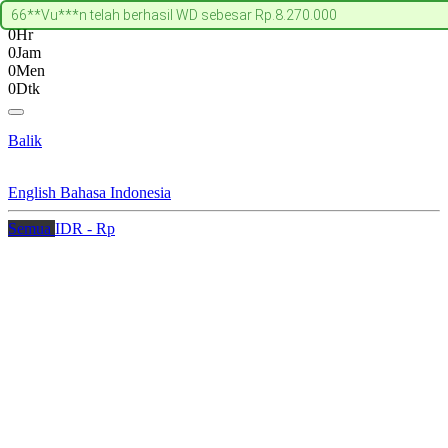
66**Vu***n telah berhasil WD sebesar Rp.8.270.000
0
Hr
0
Jam
0
Men
0
Dtk
Balik
English
Bahasa Indonesia
Semua
IDR
-
Rp
SPORT
SLOTS